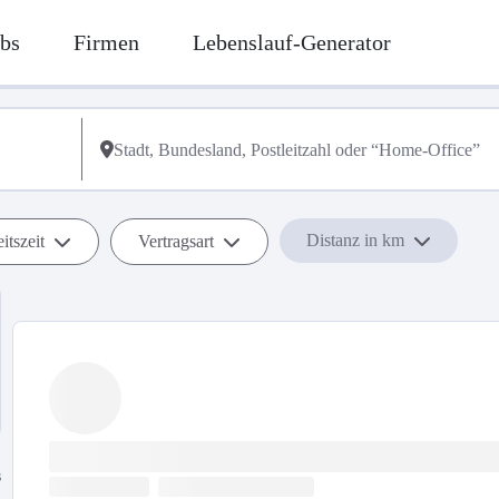
bs
Firmen
Lebenslauf-Generator
Distanz in km
itszeit
Vertragsart
s