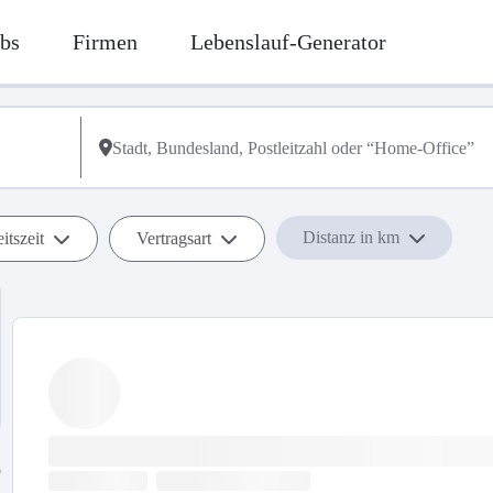
bs
Firmen
Lebenslauf-Generator
Distanz in km
itszeit
Vertragsart
b