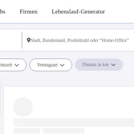
bs
Firmen
Lebenslauf-Generator
Distanz in km
itszeit
Vertragsart
b