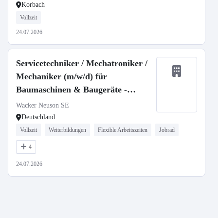
Korbach
Vollzeit
24.07.2026
Servicetechniker / Mechatroniker /
Mechaniker (m/w/d) für
Baumaschinen & Baugeräte -
stationär oder mobil
Wacker Neuson SE
Deutschland
Vollzeit
Weiterbildungen
Flexible Arbeitszeiten
Jobrad
4
24.07.2026