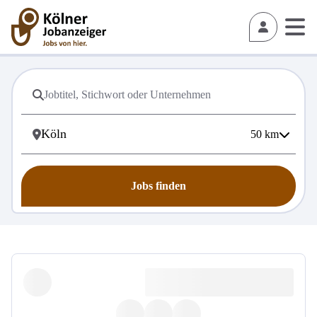
50
km
Jobs finden