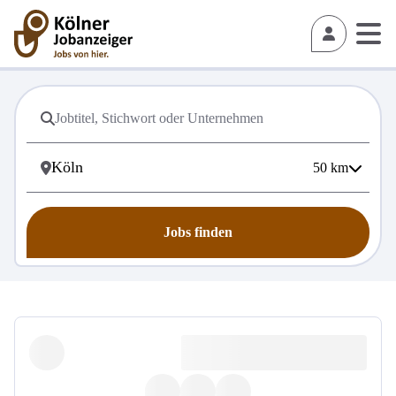
50
km
Jobs finden