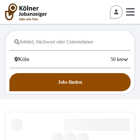
50
km
Jobs finden