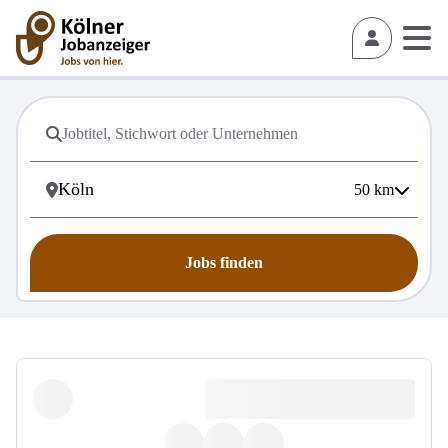
50
km
Jobs finden