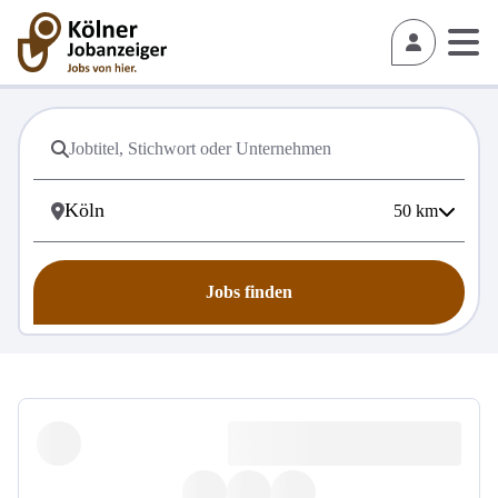
50
km
Jobs finden