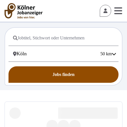
50
km
Jobs finden