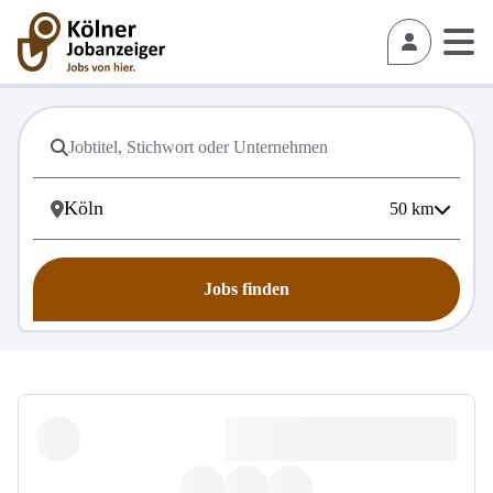
50
km
Jobs finden