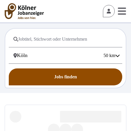
50
km
Jobs finden