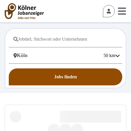
50
km
Jobs finden