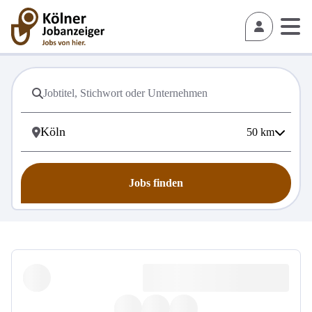
50
km
Jobs finden