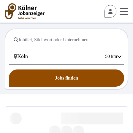
50
km
Jobs finden