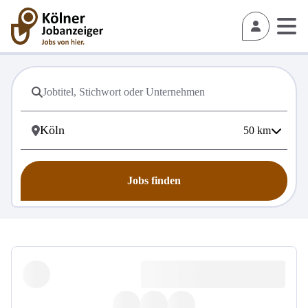
50
km
Jobs finden