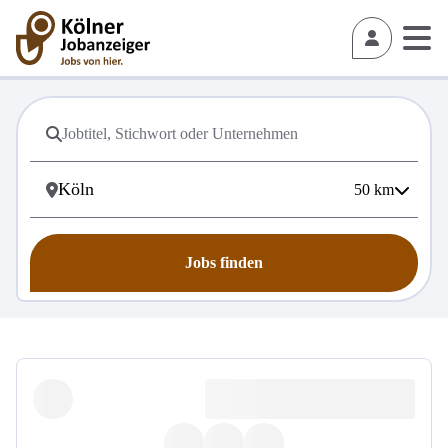
50
km
Jobs finden