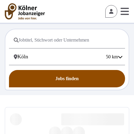
50
km
Jobs finden