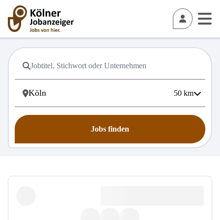
50
km
Jobs finden