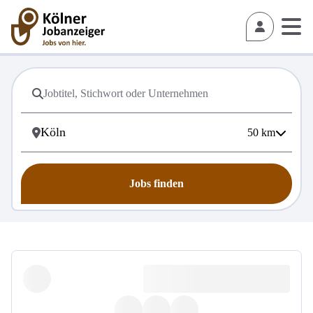
50
km
Jobs finden