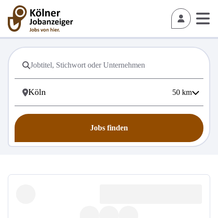
50
km
Jobs finden