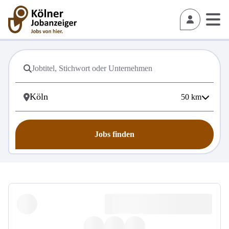
50
km
Jobs finden