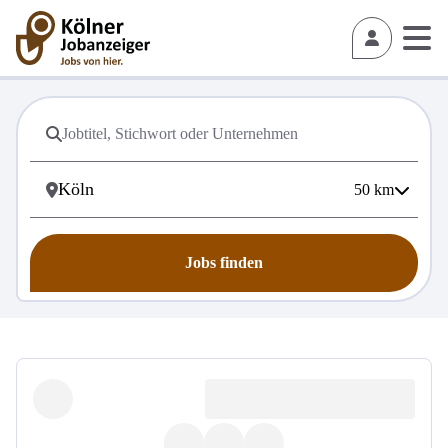
50
km
Jobs finden