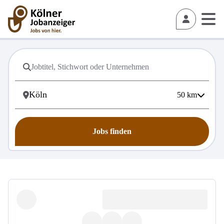
50
km
Jobs finden