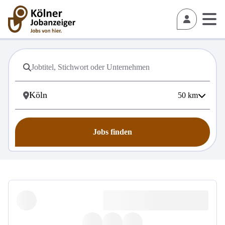
50
km
Jobs finden