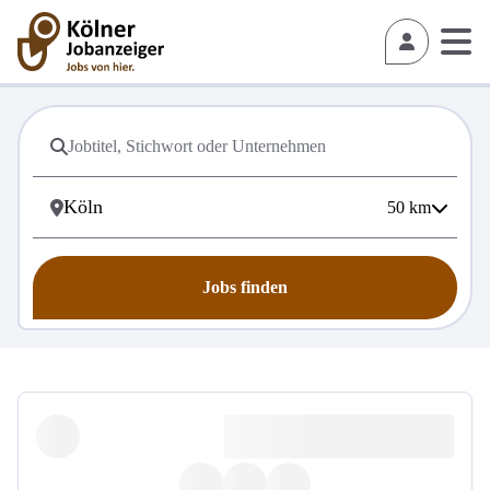
50
km
Jobs finden