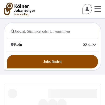
50
km
Jobs finden