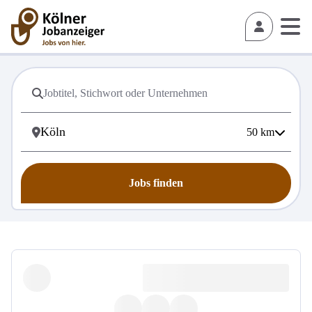
50
km
Jobs finden