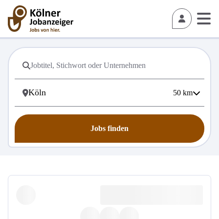
50
km
Jobs finden