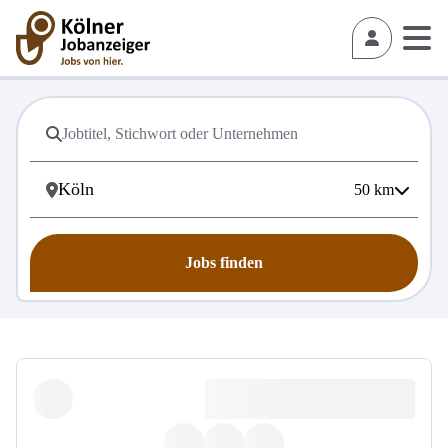
50
km
Jobs finden