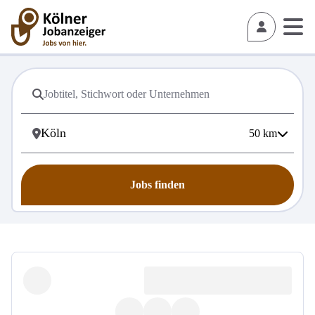
50
km
Jobs finden