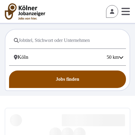
50
km
Jobs finden