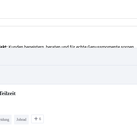
eilzeit
6
eidung
Jobrad