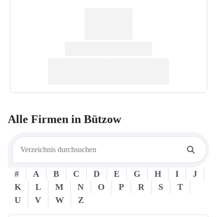
Alle Firmen in
Bützow
#
A
B
C
D
E
G
H
I
J
K
L
M
N
O
P
R
S
T
U
V
W
Z