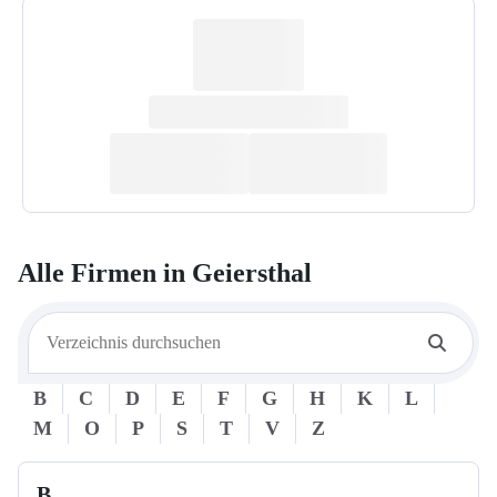
Alle Firmen in
Geiersthal
B
C
D
E
F
G
H
K
L
M
O
P
S
T
V
Z
B