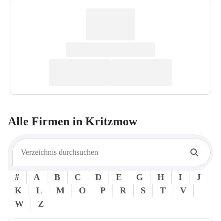
Alle Firmen in
Kritzmow
#
A
B
C
D
E
G
H
I
J
K
L
M
O
P
R
S
T
V
W
Z