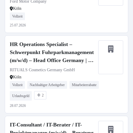
Ford Motor Company
Köln
Vollzeit
25.07.2026
HR Operations Specialist –
Schwerpunkt Fuhrparkmanagement
(m/w/d) – Head Office Germany | 40-
40h
RITUALS Cosmetics Germany GmbH
Köln
Vollzeit
Nachhaltiger Arbeitgeber
Mitarbeiterrabatte
2
Urlaubsgeld
28.07.2026
IT-Consultant / IT-Berater / IT-
Projektmanager (m/w/d) – Beratung