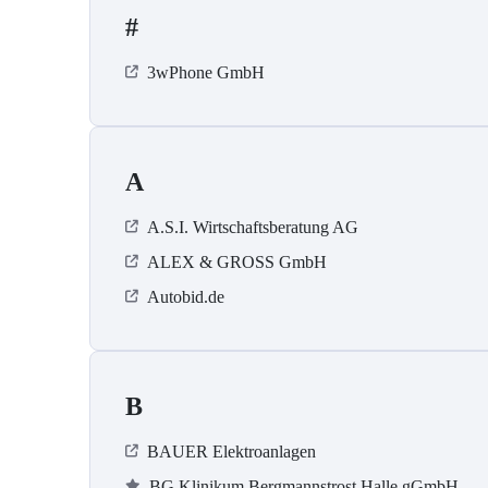
#
3wPhone GmbH
A
A.S.I. Wirtschaftsberatung AG
ALEX & GROSS GmbH
Autobid.de
B
BAUER Elektroanlagen
BG Klinikum Bergmannstrost Halle gGmbH