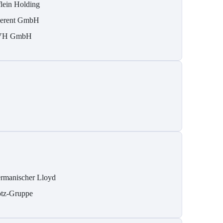
flein Holding
erent GmbH
VH GmbH
rmanischer Lloyd
tz-Gruppe