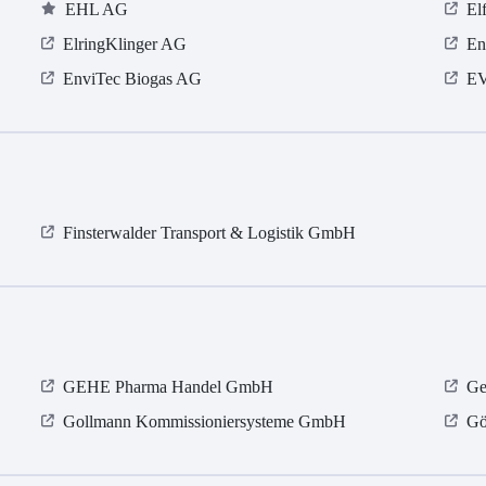
EHL AG
El
ElringKlinger AG
En
EnviTec Biogas AG
E
Finsterwalder Transport & Logistik GmbH
GEHE Pharma Handel GmbH
Ge
Gollmann Kommissioniersysteme GmbH
Gö