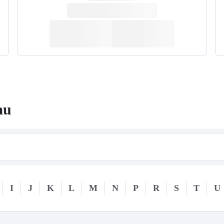
au
I
J
K
L
M
N
P
R
S
T
U