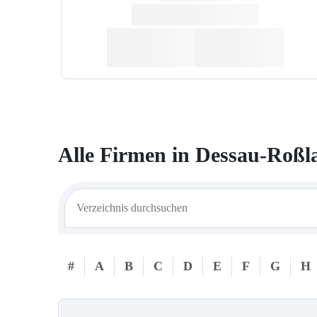
Alle Firmen in
Dessau-Roßl
#
A
B
C
D
E
F
G
H