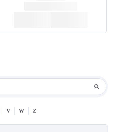
V
W
Z