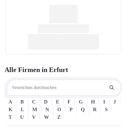
Alle Firmen in
Erfurt
A
B
C
D
E
F
G
H
I
J
K
L
M
N
O
P
Q
R
S
T
U
V
W
Z