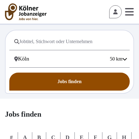
50
km
Jobs finden
Jobs finden
#
A
B
C
D
E
F
G
H
I