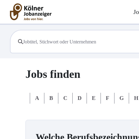
Jo
Jobs finden
#
A
B
C
D
E
F
G
H
Welche Berufsbezeichnun