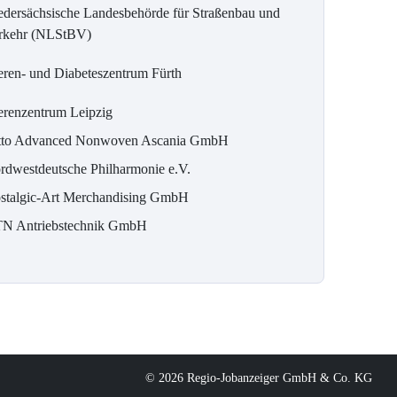
edersächsische Landesbehörde für Straßenbau und
rkehr (NLStBV)
eren- und Diabeteszentrum Fürth
erenzentrum Leipzig
tto Advanced Nonwoven Ascania GmbH
rdwestdeutsche Philharmonie e.V.
stalgic-Art Merchandising GmbH
N Antriebstechnik GmbH
© 2026 Regio-Jobanzeiger GmbH & Co. KG