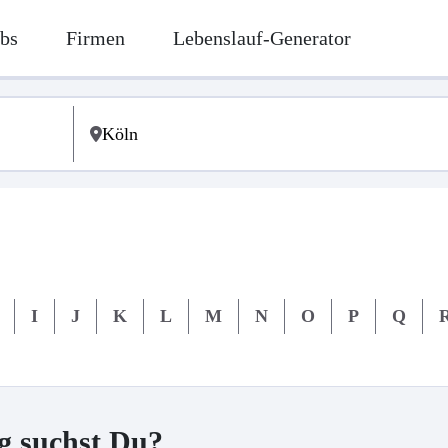
bs
Firmen
Lebenslauf-Generator
I
J
K
L
M
N
O
P
Q
g suchst Du?