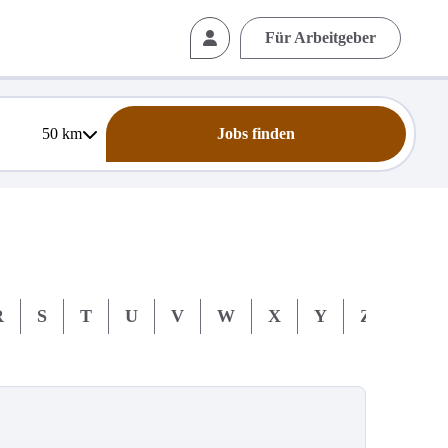
Für Arbeitgeber
50
km
Jobs finden
R
S
T
U
V
W
X
Y
Z