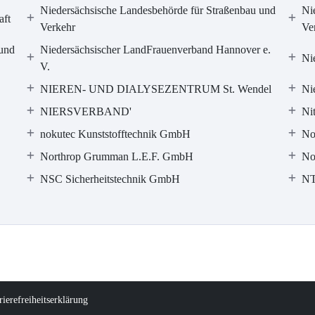
Niedersächsische Landesbehörde für Straßenbau und
Ni
aft
Verkehr
Ve
 und
Niedersächsischer LandFrauenverband Hannover e.
Ni
V.
NIEREN- UND DIALYSEZENTRUM St. Wendel
Ni
NIERSVERBAND'
Ni
nokutec Kunststofftechnik GmbH
No
Northrop Grumman L.E.F. GmbH
No
NSC Sicherheitstechnik GmbH
NT
rierefreiheitserklärung