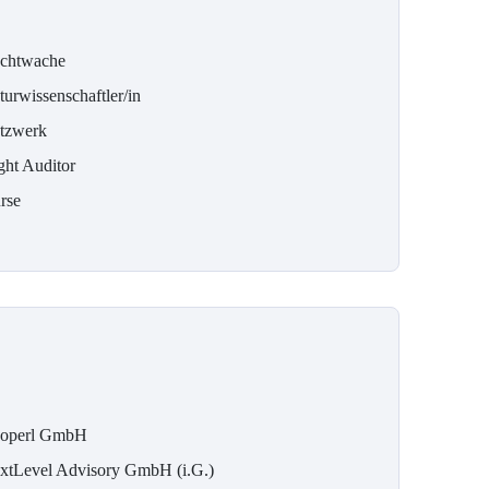
chtwache
urwissenschaftler/in
tzwerk
ght Auditor
rse
operl GmbH
xtLevel Advisory GmbH (i.G.)