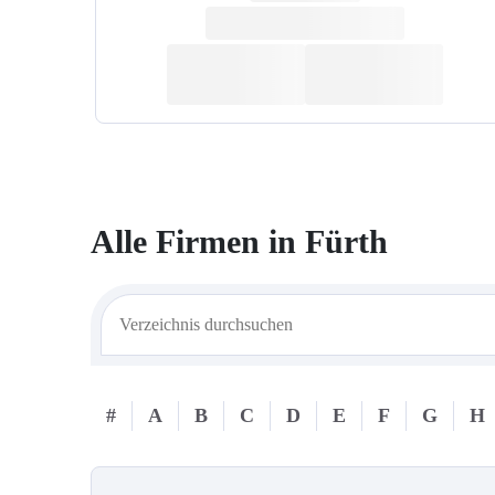
Alle Firmen in
Fürth
#
A
B
C
D
E
F
G
H