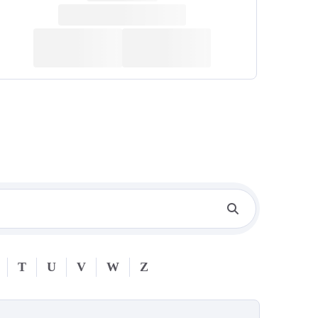
T
U
V
W
Z