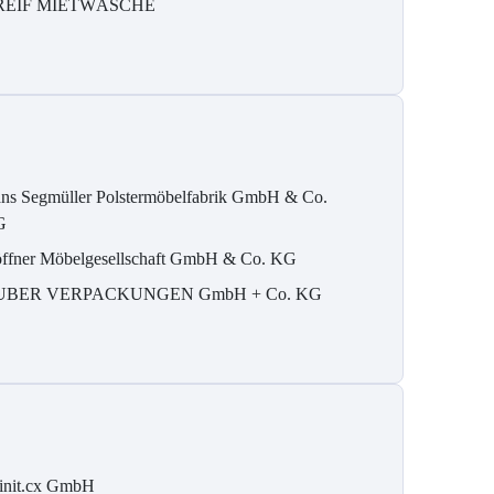
REIF MIETWÄSCHE
ns Segmüller Polstermöbelfabrik GmbH & Co.
G
ffner Möbelgesellschaft GmbH & Co. KG
UBER VERPACKUNGEN GmbH + Co. KG
finit.cx GmbH