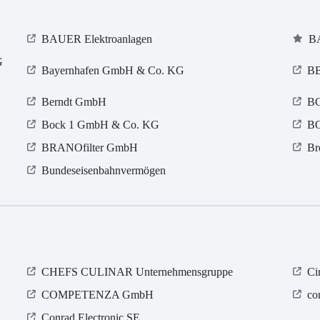
BAUER Elektroanlagen
BA
G
Bayernhafen GmbH & Co. KG
BB
Berndt GmbH
BG
Bock 1 GmbH & Co. KG
BO
BRANOfilter GmbH
Br
Bundeseisenbahnvermögen
CHEFS CULINAR Unternehmensgruppe
Ci
COMPETENZA GmbH
co
Conrad Electronic SE