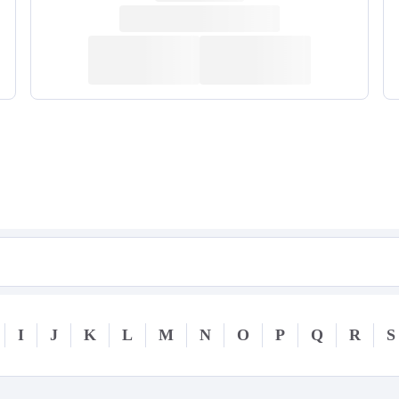
I
J
K
L
M
N
O
P
Q
R
S