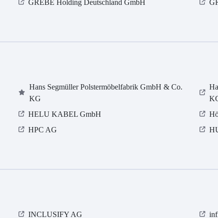
GREBE Holding Deutschland GmbH
G
Hans Segmüller Polstermöbelfabrik GmbH & Co.
Ha
KG
K
HELU KABEL GmbH
Hö
HPC AG
H
INCLUSIFY AG
in