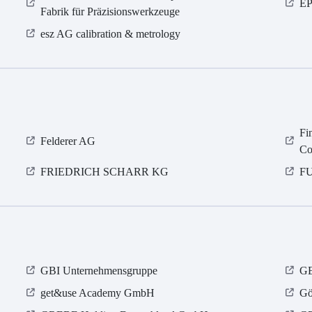
EP
Fabrik für Präzisionswerkzeuge
esz AG calibration & metrology
Fi
Felderer AG
Co
FRIEDRICH SCHARR KG
FU
GBI Unternehmensgruppe
GE
get&use Academy GmbH
Gö