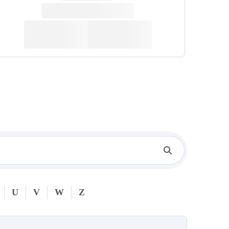
U
V
W
Z