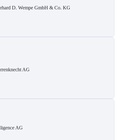
rhard D. Wempe GmbH & Co. KG
rrenknecht AG
elligence AG