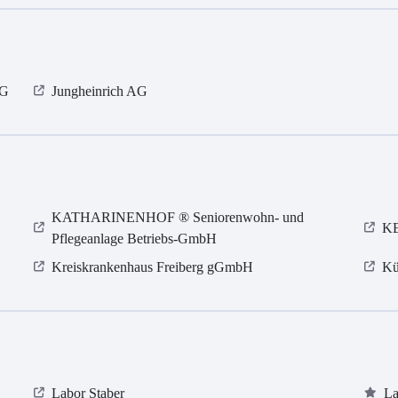
KG
Jungheinrich AG
KATHARINENHOF ® Seniorenwohn- und
KE
Pflegeanlage Betriebs-GmbH
Kreiskrankenhaus Freiberg gGmbH
Kü
Labor Staber
La