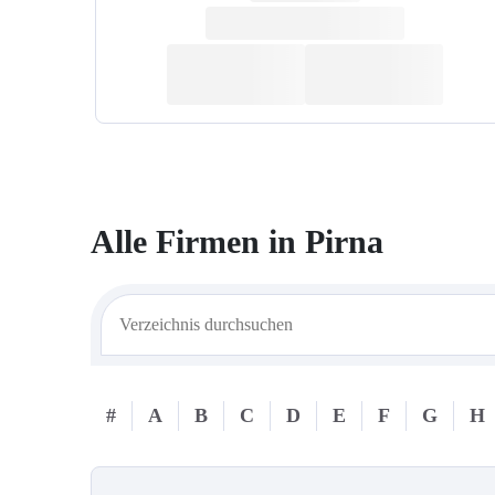
Alle Firmen in
Pirna
#
A
B
C
D
E
F
G
H