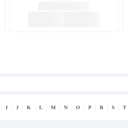
I
J
K
L
M
N
O
P
R
S
T