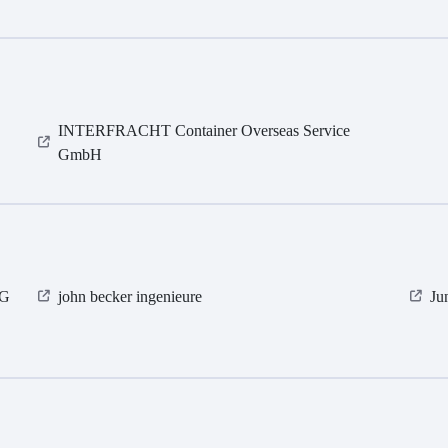
INTERFRACHT Container Overseas Service
GmbH
KG
john becker ingenieure
Ju