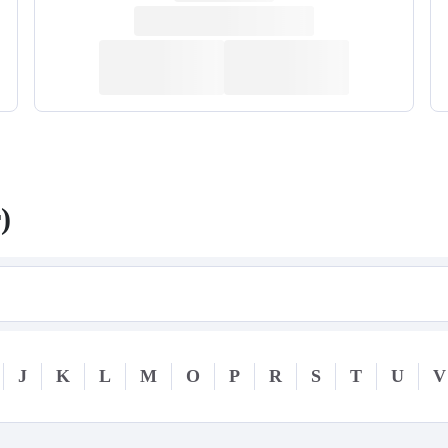
)
J
K
L
M
O
P
R
S
T
U
V