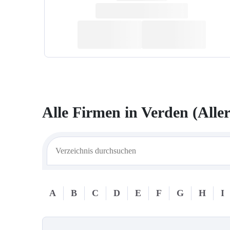
Alle Firmen in
Verden (Aller
A
B
C
D
E
F
G
H
I