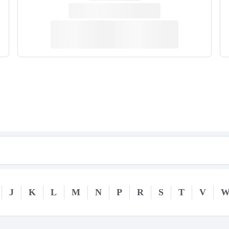
J
K
L
M
N
P
R
S
T
V