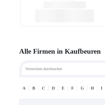
Alle Firmen in
Kaufbeuren
A
B
C
D
E
F
G
H
I