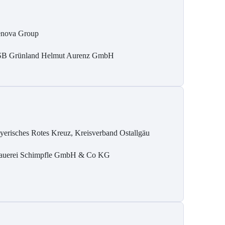
nova Group
B Grün­land Helmut Au­renz GmbH
yerisches Rotes Kreuz, Kreisverband Ostallgäu
auerei Schimpfle GmbH & Co KG