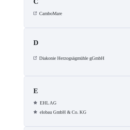
C
CamboMare
D
Diakonie Herzogsägmühle gGmbH
E
EHL AG
elobau GmbH & Co. KG