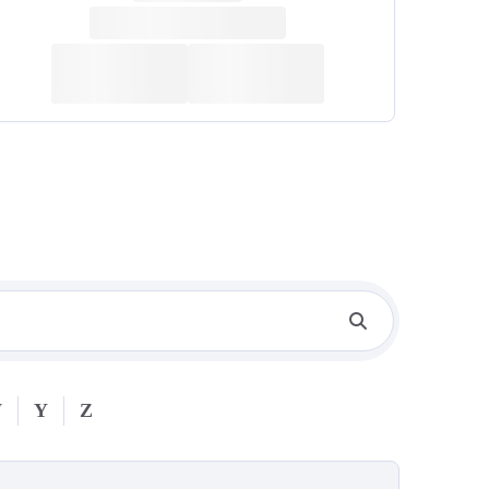
W
Y
Z