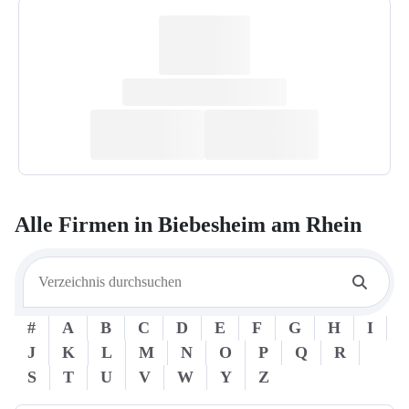
Alle Firmen in
Biebesheim am Rhein
#
A
B
C
D
E
F
G
H
I
J
K
L
M
N
O
P
Q
R
S
T
U
V
W
Y
Z