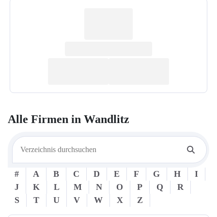
Alle Firmen in
Wandlitz
#
A
B
C
D
E
F
G
H
I
J
K
L
M
N
O
P
Q
R
S
T
U
V
W
X
Z