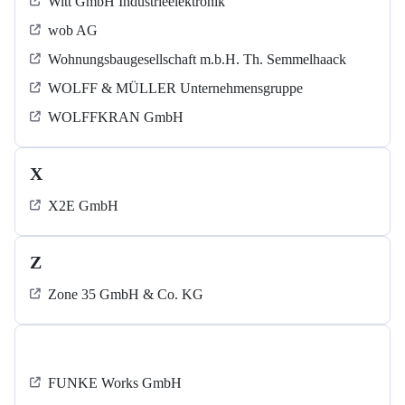
Witt GmbH Industrieelektronik
wob AG
Wohnungsbaugesellschaft m.b.H. Th. Semmelhaack
WOLFF & MÜLLER Unternehmensgruppe
WOLFFKRAN GmbH
X
X2E GmbH
Z
Zone 35 GmbH & Co. KG
‍FUNKE Works GmbH