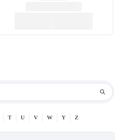
T
U
V
W
Y
Z