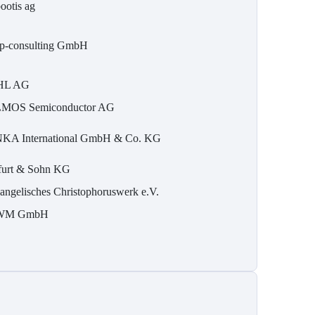
bootis ag
p-consulting GmbH
HL AG
MOS Semiconductor AG
KA International GmbH & Co. KG
furt & Sohn KG
angelisches Christophoruswerk e.V.
WM GmbH