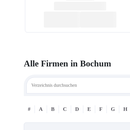
Alle Firmen in
Bochum
#
A
B
C
D
E
F
G
H