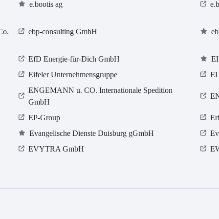
e.bootis ag
e.
Co.
ebp-consulting GmbH
eb
EfD Energie-für-Dich GmbH
E
Eifeler Unternehmensgruppe
EL
ENGEMANN u. CO. Internationale Spedition
EN
GmbH
EP-Group
Er
Evangelische Dienste Duisburg gGmbH
Ev
EVYTRA GmbH
E