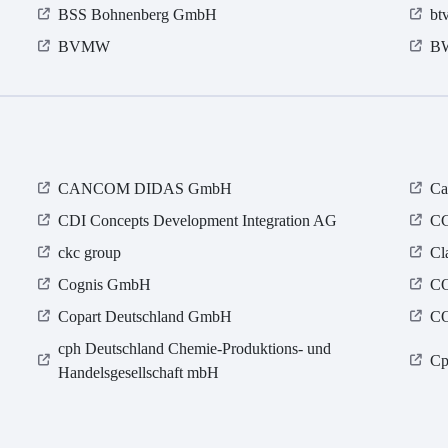
BSS Bohnenberg GmbH
bt
BVMW
BW
CANCOM DIDAS GmbH
Ca
CDI Concepts Development Integration AG
CG
ckc group
Cl
Cognis GmbH
C
Copart Deutschland GmbH
C
cph Deutschland Chemie-Produktions- und
Cp
Handelsgesellschaft mbH