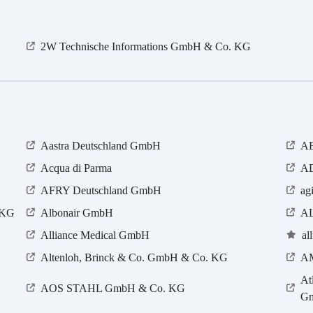
2W Technische Informations GmbH & Co. KG
Aastra Deutschland GmbH
AB
Acqua di Parma
AD
AFRY Deutschland GmbH
ag
 KG
Albonair GmbH
A
Alliance Medical GmbH
al
Altenloh, Brinck & Co. GmbH & Co. KG
A
At
AOS STAHL GmbH & Co. KG
G