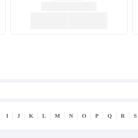
I
J
K
L
M
N
O
P
Q
R
S