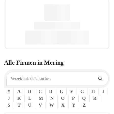
Alle Firmen in
Mering
#
A
B
C
D
E
F
G
H
I
J
K
L
M
N
O
P
Q
R
S
T
U
V
W
X
Y
Z