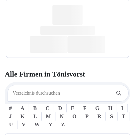
Alle Firmen in
Tönisvorst
#
A
B
C
D
E
F
G
H
I
J
K
L
M
N
O
P
R
S
T
U
V
W
Y
Z